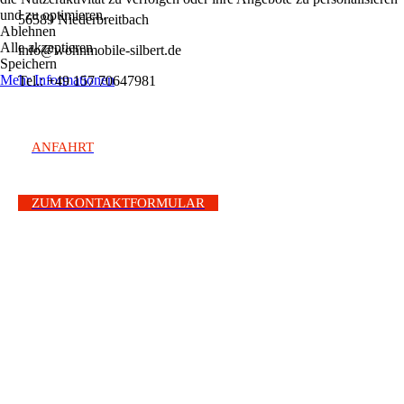
und zu optimieren.
56589 Niederbreitbach
Ablehnen
Alle akzeptieren
info@wohnmobile-silbert.de
Speichern
Mehr Informationen
Tel.: +49 157 70647981
ANFAHRT
ZUM KONTAKTFORMULAR
KONTAKT