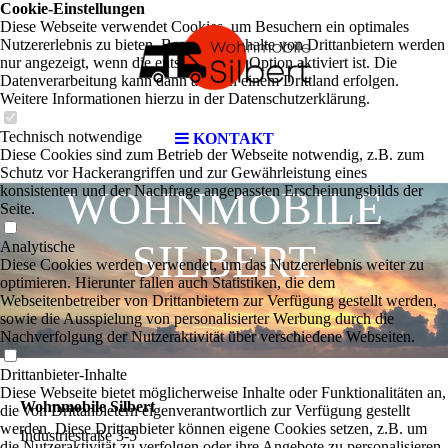
Cookie-Einstellungen
Diese Webseite verwendet Cookies, um Besuchern ein optimales
Nutzererlebnis zu bieten. Bestimmte Inhalte von Drittanbietern werden
nur angezeigt, wenn die entsprechende Option aktiviert ist. Die
Datenverarbeitung kann dann auch in einem Drittland erfolgen.
Weitere Informationen hierzu in der Datenschutzerklärung.
Technisch notwendige
KONTAKT
Diese Cookies sind zum Betrieb der Webseite notwendig, z.B. zum
Schutz vor Hackerangriffen und zur Gewährleistung eines
konsistenten und der Nachfrage angepassten Erscheinungsbilds der
WOHNMOBILE
Seite.
SILBERT
Analytische
Diese Cookies werden verwendet, um das Nutzererlebnis weiter zu
optimieren. Hierunter fallen auch Statistiken, die dem
Webseitenbetreiber von Drittanbietern zur Verfügung gestellt werden,
sowie die Ausspielung von personalisierter Werbung durch die
Nachverfolgung der Nutzeraktivität über verschiedene Webseiten.
Drittanbieter-Inhalte
Diese Webseite bietet möglicherweise Inhalte oder Funktionalitäten an,
Wohnmobile Silbert
die von Drittanbietern eigenverantwortlich zur Verfügung gestellt
werden. Diese Drittanbieter können eigene Cookies setzen, z.B. um
Industriestraße 3-5
die Nutzeraktivität zu verfolgen oder ihre Angebote zu personalisieren