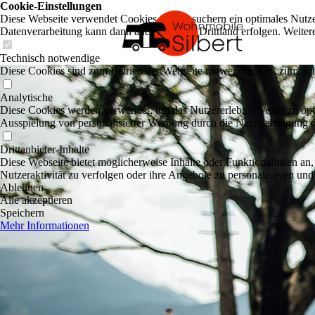
Cookie-Einstellungen
Diese Webseite verwendet Cookies, um Besuchern ein optimales Nutzerer
Datenverarbeitung kann dann auch in einem Drittland erfolgen. Weiter
Technisch notwendige
Diese Cookies sind zum Betrieb der Webseite notwendig, z.B. zum Sch
Analytische
Diese Cookies werden verwendet, um das Nutzererlebnis weiter zu optim
Ausspielung von personalisierter Werbung durch die Nachverfolgung de
Drittanbieter-Inhalte
Diese Webseite bietet möglicherweise Inhalte oder Funktionalitäten an,
Nutzeraktivität zu verfolgen oder ihre Angebote zu personalisieren und
Ablehnen
Alle akzeptieren
Speichern
Mehr Informationen