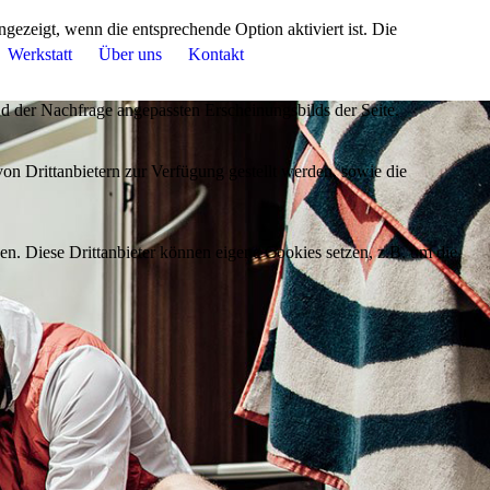
ezeigt, wenn die entsprechende Option aktiviert ist. Die
Werkstatt
Über uns
Kontakt
d der Nachfrage angepassten Erscheinungsbilds der Seite.
on Drittanbietern zur Verfügung gestellt werden, sowie die
den. Diese Drittanbieter können eigene Cookies setzen, z.B. um die